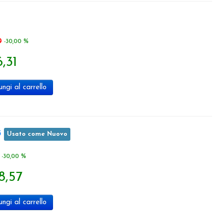
0
-30,00 %
,31
ngi al carrello
3
Usato come Nuovo
-30,00 %
8,57
ngi al carrello