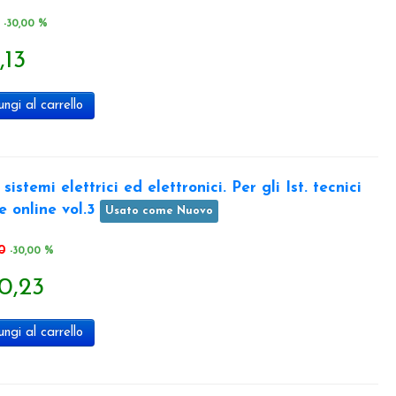
-30,00 %
,13
ngi al carrello
stemi elettrici ed elettronici. Per gli Ist. tecnici
 online vol.3
Usato come Nuovo
0
-30,00 %
0,23
ngi al carrello