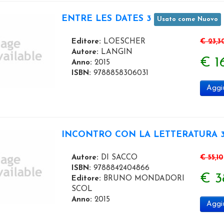
ENTRE LES DATES 3
Usato come Nuovo
Editore:
LOESCHER
€ 23,3
Autore:
LANGIN
€ 16
Anno:
2015
ISBN:
9788858306031
Aggiu
INCONTRO CON LA LETTERATURA 
Autore:
DI SACCO
€ 55,10
ISBN:
9788842404866
€ 3
Editore:
BRUNO MONDADORI
SCOL
Anno:
2015
Aggiu