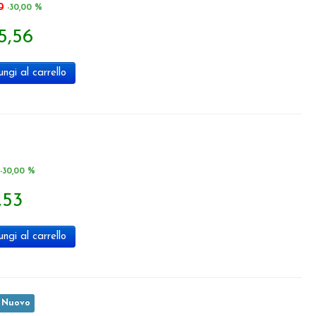
0
-30,00 %
5,56
ngi al carrello
-30,00 %
,53
ngi al carrello
 Nuovo