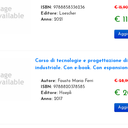
ISBN:
9788858336236
€ 15,90
Editore:
Loescher
€ 11
Anno:
2021
Aggiu
Corso di tecnologie e progettazione di si
industriale. Con e-book. Con espansione
Autore:
Fausto Maria Ferri
€ 28,9
ISBN:
9788820378585
€ 2
Editore:
Hoepli
Anno:
2017
Aggiu