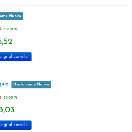
come Nuovo
0
-30,00 %
6,52
ngi al carrello
uiz.
Usato come Nuovo
0
-30,00 %
3,03
ngi al carrello