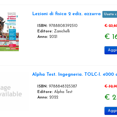
Lezioni di fisica 2 ediz. azzurra
Usato 
ISBN:
9788808392510
€ 23,6
Editore:
Zanichelli
€ 1
Anno:
2021
Aggiu
Alpha Test. Ingegneria. TOLC-I. 4000 q
ISBN:
9788848325387
€ 32,9
Editore:
Alpha Test
€ 2
Anno:
2022
Aggiu