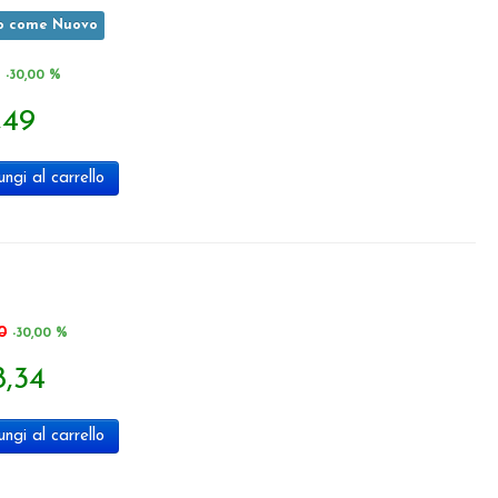
o come Nuovo
-30,00 %
,49
ngi al carrello
0
-30,00 %
8,34
ngi al carrello