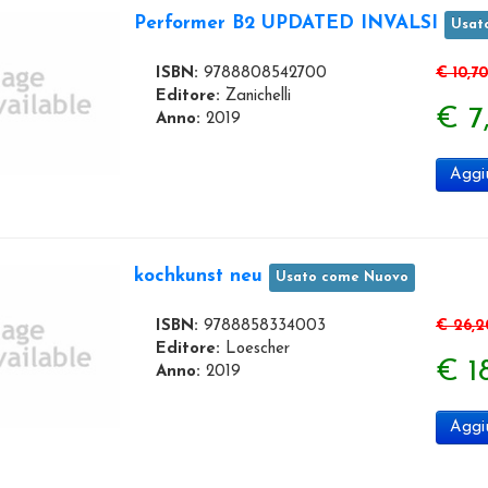
Performer B2 UPDATED INVALSI
Usat
ISBN:
9788808542700
€ 10,70
Editore:
Zanichelli
€ 7
Anno:
2019
Aggiu
kochkunst neu
Usato come Nuovo
ISBN:
9788858334003
€ 26,2
Editore:
Loescher
€ 1
Anno:
2019
Aggiu