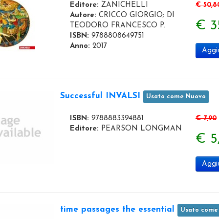
Editore:
ZANICHELLI
€ 50,8
Autore:
CRICCO GIORGIO; DI
€ 3
TEODORO FRANCESCO P.
ISBN:
9788808649751
Anno:
2017
Aggiu
Successful INVALSI
Usato come Nuovo
ISBN:
9788883394881
€ 7,90
Editore:
PEARSON LONGMAN
€ 5
Aggiu
time passages the essential
Usato come