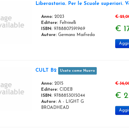
Liberastoria. Per le Scuole superiori. V
Anno:
2023
€ 25,0
Editore:
Feltrinelli
€ 1
ISBN:
9788807591969
Autore:
Germano Maifreda
Aggiu
CULT B2
Usato come Nuovo
Anno:
2015
€ 36,0
Editore:
CIDEB
€ 2
ISBN:
9788853015044
Autore:
A - LIGHT G
BROADHEAD
Aggiu