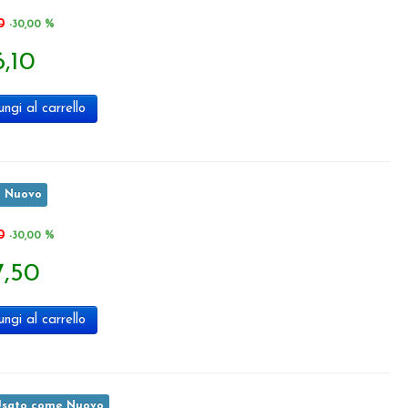
0
-30,00 %
6,10
ngi al carrello
e Nuovo
0
-30,00 %
7,50
ngi al carrello
sato come Nuovo