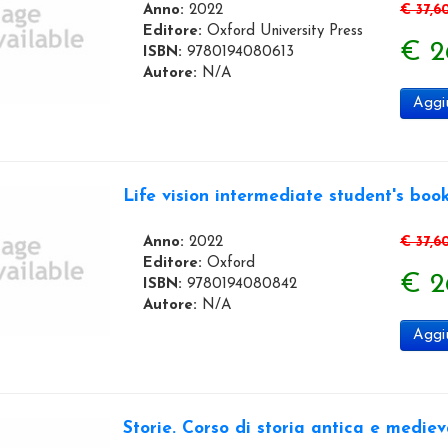
Anno:
2022
€ 37,6
Editore:
Oxford University Press
€ 2
ISBN:
9780194080613
Autore:
N/A
Aggiu
Life vision intermediate student's boo
Anno:
2022
€ 37,6
Editore:
Oxford
€ 2
ISBN:
9780194080842
Autore:
N/A
Aggiu
Storie. Corso di storia antica e medieva