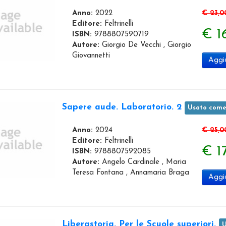
Anno:
2022
€ 23,0
Editore:
Feltrinelli
€ 1
ISBN:
9788807590719
Autore:
Giorgio De Vecchi , Giorgio
Giovannetti
Aggiu
Sapere aude. Laboratorio. 2
Usato com
Anno:
2024
€ 25,0
Editore:
Feltrinelli
€ 1
ISBN:
9788807592085
Autore:
Angelo Cardinale , Maria
Teresa Fontana , Annamaria Braga
Aggiu
Liberastoria. Per le Scuole superiori.
U