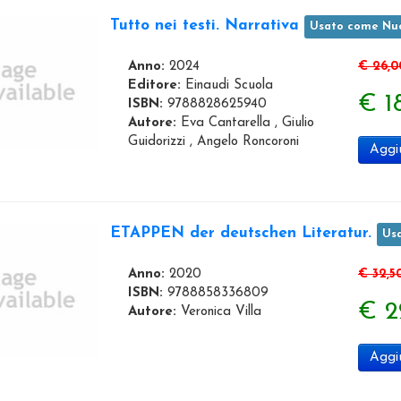
Tutto nei testi. Narrativa
Usato come Nu
Anno:
2024
€ 26,0
Editore:
Einaudi Scuola
€ 1
ISBN:
9788828625940
Autore:
Eva Cantarella , Giulio
Guidorizzi , Angelo Roncoroni
Aggiu
ETAPPEN der deutschen Literatur.
Us
Anno:
2020
€ 32,5
ISBN:
9788858336809
€ 2
Autore:
Veronica Villa
Aggiu