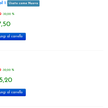
ol 1
Usato come Nuovo
0
-30,00 %
7,50
ngi al carrello
0
-30,00 %
5,20
ngi al carrello