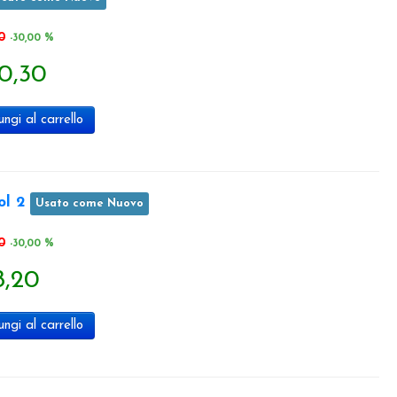
0
-30,00 %
0,30
ngi al carrello
ol 2
Usato come Nuovo
0
-30,00 %
8,20
ngi al carrello