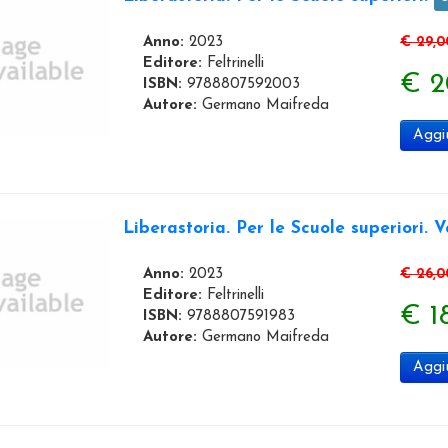
Anno:
2023
€ 29,0
Editore:
Feltrinelli
€ 2
ISBN:
9788807592003
Autore:
Germano Maifreda
Aggiu
Liberastoria. Per le Scuole superiori. V
Anno:
2023
€ 26,0
Editore:
Feltrinelli
€ 1
ISBN:
9788807591983
Autore:
Germano Maifreda
Aggiu