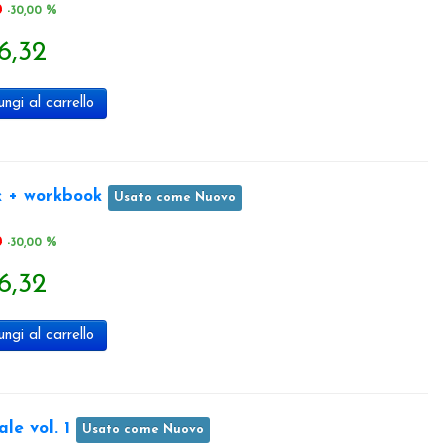
0
-30,00 %
6,32
ngi al carrello
k + workbook
Usato come Nuovo
0
-30,00 %
6,32
ngi al carrello
le vol. 1
Usato come Nuovo