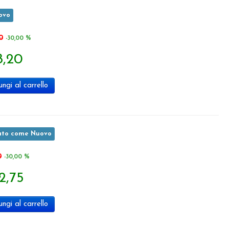
ovo
0
-30,00 %
8,20
ngi al carrello
ato come Nuovo
0
-30,00 %
2,75
ngi al carrello