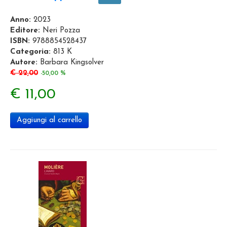
Anno:
2023
Editore:
Neri Pozza
ISBN:
9788854528437
Categoria:
813 K
Autore:
Barbara Kingsolver
€ 22,00
-50,00 %
€ 11,00
Aggiungi al carrello