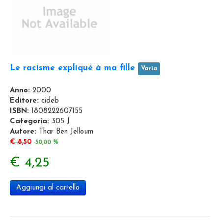
Le racisme expliqué à ma fille
Varia
Anno:
2000
Editore:
cideb
ISBN:
1808222607155
Categoria:
305 J
Autore:
Thar Ben Jelloum
€ 8,50
-50,00 %
€ 4,25
Aggiungi al carrello