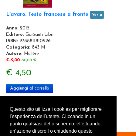
L'avaro. Testo francese a fronte
Varia
Anno:
2015
Editore:
Garzanti Libri
ISBN:
9788811810926
Categoria:
843 M
Autore:
Molière
€ 9,00
-50,00 %
€ 4,50
Aggiungi al carrello
Questo sito utilizza i cookies per migliorare
«
1
2
3
4
5
6
»
l'esperienza dell'utente. Cliccando in un
punto qualsiasi dello schermo, effettuando
un’azione di scroll o chiudendo questo