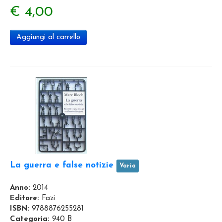
€ 4,00
Aggiungi al carrello
La guerra e false notizie
Varia
Anno:
2014
Editore:
Fazi
ISBN:
9788876255281
Categoria:
940 B