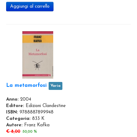
Aggiungi al carrello
La metamorfosi
Varia
Anno:
2004
Editore:
Edizioni Clandestine
ISBN:
9788887899948
Categoria:
833 K
Autore:
Franz Kafka
€ 8,00
-50,00 %