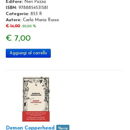
Editore:
Neri Pozza
ISBN:
9788854531581
Categoria:
853 R
Autore:
Carla Maria Russo
€ 14,00
-50,00 %
€ 7,00
Aggiungi al carrello
Demon Copperhead
Varia