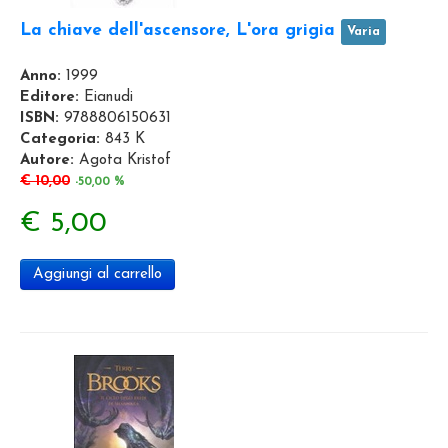
La chiave dell'ascensore, L'ora grigia
Varia
Anno:
1999
Editore:
Eianudi
ISBN:
9788806150631
Categoria:
843 K
Autore:
Agota Kristof
€ 10,00
-50,00 %
€ 5,00
Aggiungi al carrello