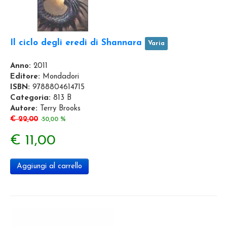
Il ciclo degli eredi di Shannara
Varia
Anno:
2011
Editore:
Mondadori
ISBN:
9788804614715
Categoria:
813 B
Autore:
Terry Brooks
€ 22,00
-50,00 %
€ 11,00
Aggiungi al carrello