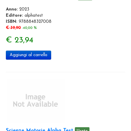
Anno:
2023
Editore:
alphatest
ISBN:
9788848327008
€ 39,90
-40,00 %
€ 23,94
Aggiungi al carrello
Scienze Motorie Alpha Test
Usato