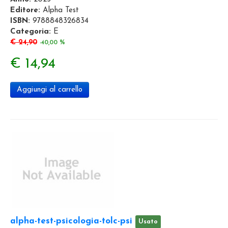
Editore:
Alpha Test
ISBN:
9788848326834
Categoria:
E
€ 24,90
-40,00 %
€ 14,94
Aggiungi al carrello
alpha-test-psicologia-tolc-psi
Usato