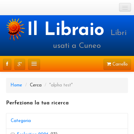
Cookie Policy
Il Libraio
Libri
Login o registrati
usati a Cuneo
Carrello
CATALOGO
Home
/
Cerca
/
"alpha test"
PRENOTAZIONI
Perfeziona la tua ricerca
SPEDIZIONI
CONTATTI
Categoria
FAQ