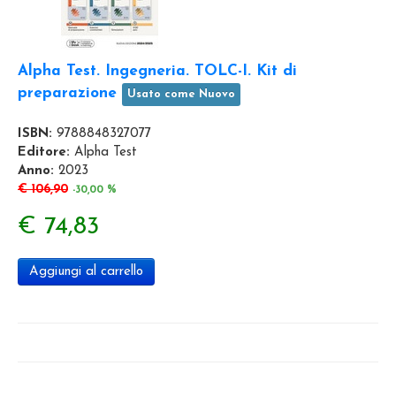
Alpha Test. Ingegneria. TOLC-I. Kit di
preparazione
Usato come Nuovo
ISBN:
9788848327077
Editore:
Alpha Test
Anno:
2023
€ 106,90
-30,00 %
€ 74,83
Aggiungi al carrello