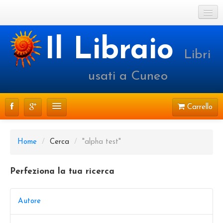
Cookie Policy
Il Libraio
Libri
Login o registrati
usati a Cuneo
Carrello
CATALOGO
Home
/
Cerca
/
"alpha test"
PRENOTAZIONI
Perfeziona la tua ricerca
SPEDIZIONI
CONTATTI
Autore
FAQ