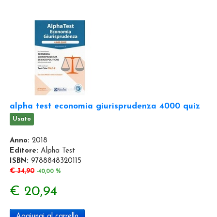
alpha test economia giurisprudenza 4000 quiz
Usato
Anno:
2018
Editore:
Alpha Test
ISBN:
9788848320115
€ 34,90
-40,00 %
€ 20,94
Aggiungi al carrello