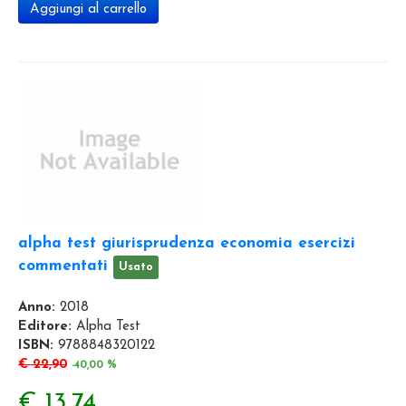
Aggiungi al carrello
alpha test giurisprudenza economia esercizi
commentati
Usato
Anno:
2018
Editore:
Alpha Test
ISBN:
9788848320122
€ 22,90
-40,00 %
€ 13,74