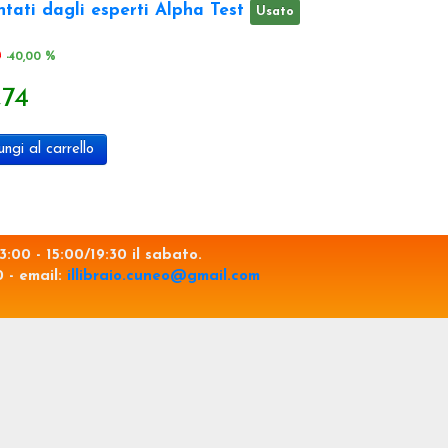
tati dagli esperti Alpha Test
Usato
0
-40,00 %
,74
ngi al carrello
3:00 - 15:00/19:30 il sabato.
0 - email:
illibraio.cuneo@gmail.com