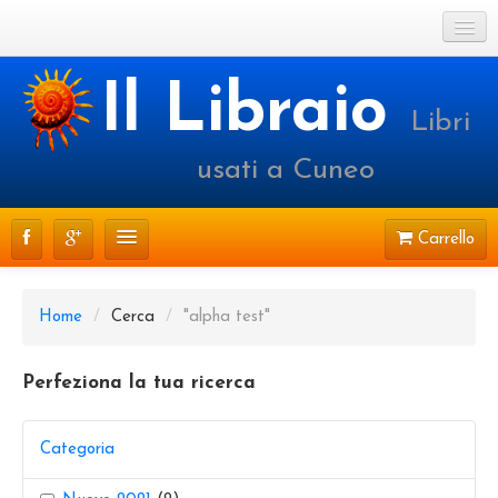
Cookie Policy
Il Libraio
Libri
Login o registrati
usati a Cuneo
Carrello
CATALOGO
Home
/
Cerca
/
"alpha test"
PRENOTAZIONI
Perfeziona la tua ricerca
SPEDIZIONI
CONTATTI
Categoria
FAQ