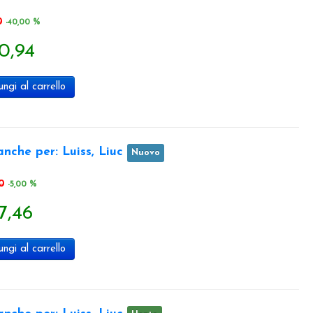
0
-40,00 %
0,94
ngi al carrello
anche per: Luiss, Liuc
Nuovo
0
-5,00 %
7,46
ngi al carrello