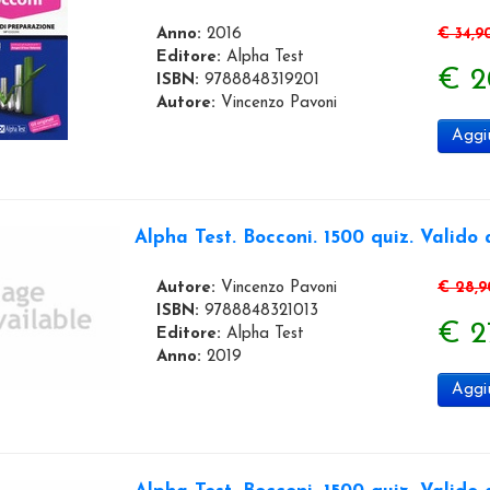
Anno:
2016
€ 34,9
Editore:
Alpha Test
€ 2
ISBN:
9788848319201
Autore:
Vincenzo Pavoni
Aggiu
Alpha Test. Bocconi. 1500 quiz. Valido 
Autore:
Vincenzo Pavoni
€ 28,9
ISBN:
9788848321013
€ 2
Editore:
Alpha Test
Anno:
2019
Aggiu