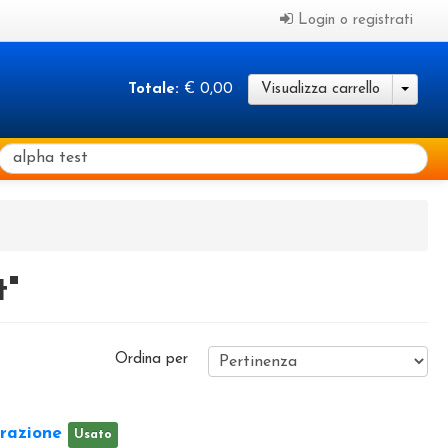
Login o registrati
Totale:
€ 0,00
Visualizza carrello
t"
Ordina per
arazione
Usato