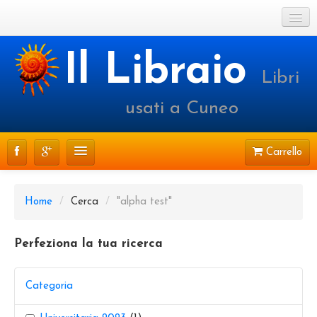
Cookie Policy
Il Libraio
Libri
Login o registrati
usati a Cuneo
Carrello
CATALOGO
Home
/
Cerca
/
"alpha test"
PRENOTAZIONI
Perfeziona la tua ricerca
SPEDIZIONI
CONTATTI
Categoria
FAQ