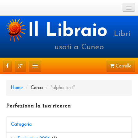
Cookie Policy
Il Libraio
Libri
Login o registrati
usati a Cuneo
Carrello
CATALOGO
Home
/
Cerca
/
"alpha test"
PRENOTAZIONI
Perfeziona la tua ricerca
SPEDIZIONI
CONTATTI
Categoria
FAQ