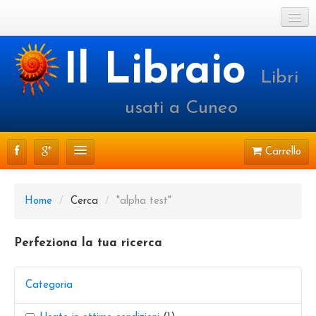
Cookie Policy
Il Libraio
Libri
Login o registrati
usati a Cuneo
Carrello
CATALOGO
Home
/
Cerca
/
"alpha test"
PRENOTAZIONI
Perfeziona la tua ricerca
SPEDIZIONI
CONTATTI
Categoria
FAQ