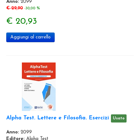
Anno:
2099
€ 29,90
-30,00 %
€ 20,93
Aggiungi al carrello
Alpha Test. Lettere e Filosofia. Esercizi
Usato
Anno:
2099
Editore:
Alpha Test