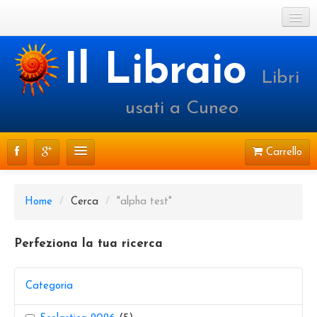
Cookie Policy
Il Libraio
Libri
Login o registrati
usati a Cuneo
Carrello
CATALOGO
Home
/
Cerca
/
"alpha test"
PRENOTAZIONI
Perfeziona la tua ricerca
SPEDIZIONI
CONTATTI
Categoria
FAQ