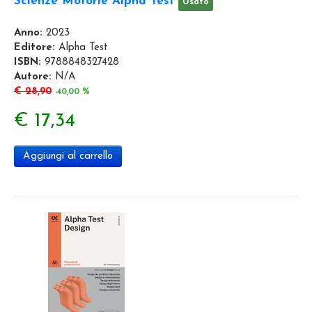
Scienze Motorie Alpha Test
Usato
Anno:
2023
Editore:
Alpha Test
ISBN:
9788848327428
Autore:
N/A
€ 28,90
-40,00 %
€ 17,34
Aggiungi al carrello