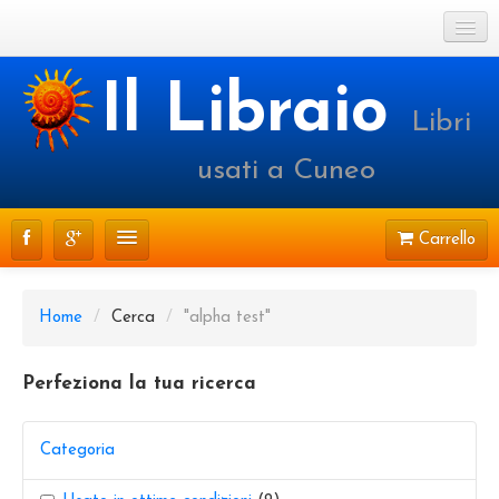
Cookie Policy
Il Libraio
Libri
Login o registrati
usati a Cuneo
Carrello
CATALOGO
Home
/
Cerca
/
"alpha test"
PRENOTAZIONI
Perfeziona la tua ricerca
SPEDIZIONI
CONTATTI
Categoria
FAQ