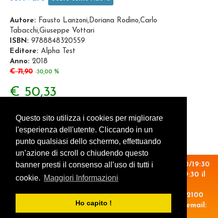
Autore:
Fausto Lanzoni,Doriana Rodino,Carlo
Tabacchi,Giuseppe Vottari
ISBN:
9788848320559
Editore:
Alpha Test
Anno:
2018
€ 71,90
-30,00 %
€ 50,33
Aggiungi al carrello
Questo sito utilizza i cookies per migliorare
l'esperienza dell'utente. Cliccando in un
punto qualsiasi dello schermo, effettuando
un’azione di scroll o chiudendo questo
banner presti il consenso all’uso di tutti i
Orario: 14:30/19:30 il lunedì. 09:00/13:00 - 14:30/19:30
dal martedì al venerdì. 09:00/13:00 - 15:00/19:30 il
cookie.
Maggiori Informazioni
sabato.
P.Iva.: 06825710012 - Via XX Settembre, 5 - 12100
Ho capito !
Cuneo - Tel. 0171.602018 - fax. 0171.606980 - email:
illibraio.cuneo@gmail.com