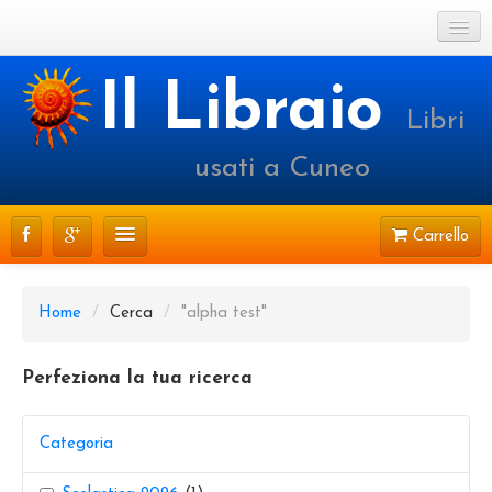
Cookie Policy
Il Libraio
Libri
Login o registrati
usati a Cuneo
Carrello
CATALOGO
Home
/
Cerca
/
"alpha test"
PRENOTAZIONI
Perfeziona la tua ricerca
SPEDIZIONI
CONTATTI
Categoria
FAQ