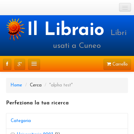
Cookie Policy
Il Libraio
Libri
Login o registrati
usati a Cuneo
Carrello
CATALOGO
Home
/
Cerca
/
"alpha test"
PRENOTAZIONI
Perfeziona la tua ricerca
SPEDIZIONI
CONTATTI
Categoria
FAQ