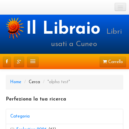
Cookie Policy
Il Libraio
Libri
Login o registrati
usati a Cuneo
Carrello
CATALOGO
Home
/
Cerca
/
"alpha test"
PRENOTAZIONI
Perfeziona la tua ricerca
SPEDIZIONI
CONTATTI
Categoria
FAQ