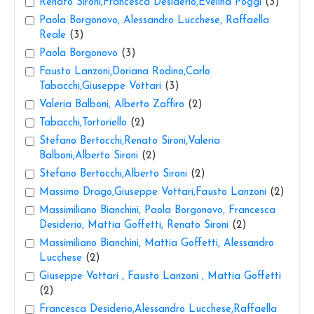
Renato Sironi,Francesca Desiderio,Evelina Poggi
(3)
Paola Borgonovo, Alessandro Lucchese, Raffaella
Reale
(3)
Paola Borgonovo
(3)
Fausto Lanzoni,Doriana Rodino,Carlo
Tabacchi,Giuseppe Vottari
(3)
Valeria Balboni, Alberto Zaffiro
(2)
Tabacchi,Tortoriello
(2)
Stefano Bertocchi,Renato Sironi,Valeria
Balboni,Alberto Sironi
(2)
Stefano Bertocchi,Alberto Sironi
(2)
Massimo Drago,Giuseppe Vottari,Fausto Lanzoni
(2)
Massimiliano Bianchini, Paola Borgonovo, Francesca
Desiderio, Mattia Goffetti, Renato Sironi
(2)
Massimiliano Bianchini, Mattia Goffetti, Alessandro
Lucchese
(2)
Giuseppe Vottari , Fausto Lanzoni , Mattia Goffetti
(2)
Francesca Desiderio,Alessandro Lucchese,Raffaella