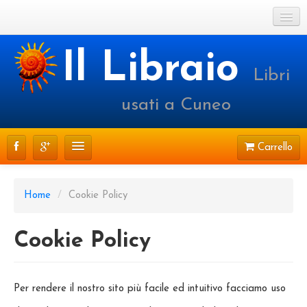
Cookie Policy
Il Libraio
Libri
Login o registrati
usati a Cuneo
Carrello
CATALOGO
Home
/
Cookie Policy
PRENOTAZIONI
Cookie Policy
SPEDIZIONI
CONTATTI
Per rendere il nostro sito più facile ed intuitivo facciamo uso
FAQ