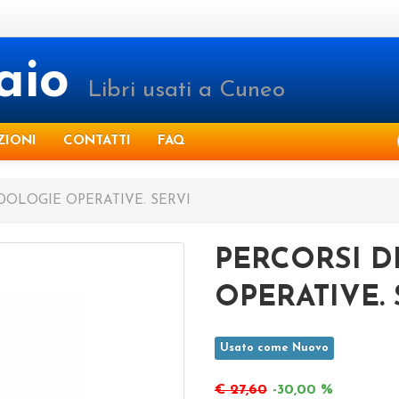
raio
Libri usati a Cuneo
ZIONI
CONTATTI
FAQ
DOLOGIE OPERATIVE. SERVI
PERCORSI D
OPERATIVE. 
Usato come Nuovo
€ 27,60
-30,00 %