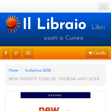
Cookie Policy
Il Libraio
Libri
Login o registrati
usati a Cuneo
Carrello
CATALOGO
Home
/
Scolastica 2026
/
PRENOTAZIONI
NEW IDENTITY. CONCISE. TOURISM AND CATER
SPEDIZIONI
CONTATTI
FAQ