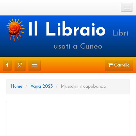
Cookie Policy
Il Libraio
Libri
Login o registrati
usati a Cuneo
Carrello
CATALOGO
Home
/
Varia 2023
/
Mussolini il capobanda
PRENOTAZIONI
SPEDIZIONI
CONTATTI
FAQ