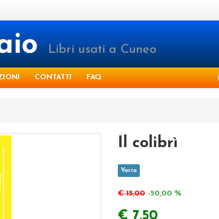
raio
Libri usati a Cuneo
ZIONI
CONTATTI
FAQ
Il colibrì
Varia
€ 15,00
-50,00 %
€ 7,50