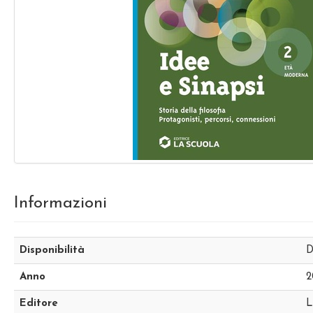
Informazioni
Disponibilità
D
Anno
2
Editore
L