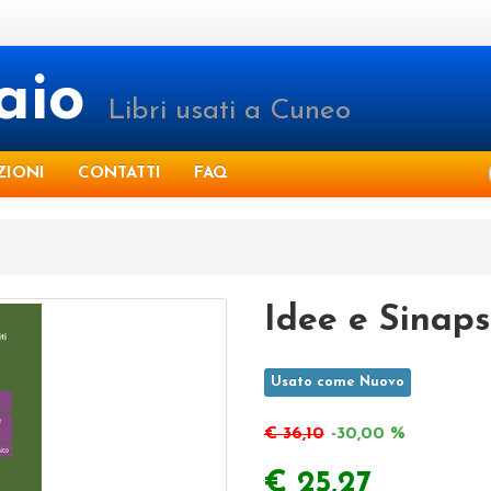
raio
Libri usati a Cuneo
ZIONI
CONTATTI
FAQ
Idee e Sinaps
Usato come Nuovo
€ 36,10
-30,00 %
€ 25,27