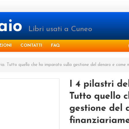
raio
Libri usati a Cuneo
ZIONI
CONTATTI
FAQ
iaria. Tutto quello che ho imparato sulla gestione del denaro e come 
I 4 pilastri d
Tutto quello 
gestione del 
finanziariame