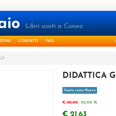
raio
Libri usati a Cuneo
ZIONI
CONTATTI
FAQ
LE
DIDATTICA 
Usato come Nuovo
€ 30,90
-30,00 %
€ 21,63