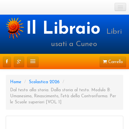
Cookie Policy
Il Libraio
Libri
Login o registrati
usati a Cuneo
Carrello
CATALOGO
Home
/
Scolastica 2026
/
PRENOTAZIONI
Dal testo alla storia. Dalla storia al testo. Modulo B:
Umanesimo, Rinascimento, l'età della Controriforma. Per
SPEDIZIONI
le Scuole superiori [VOL 1]
CONTATTI
FAQ