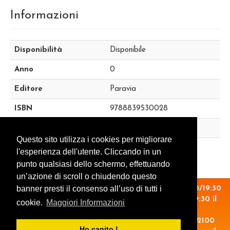
Informazioni
Disponibilità
Disponibile
Anno
0
Editore
Paravia
ISBN
9788839530028
Categoria
S
Questo sito utilizza i cookies per migliorare
Autore
Baldi
l'esperienza dell'utente. Cliccando in un
punto qualsiasi dello schermo, effettuando
un’azione di scroll o chiudendo questo
banner presti il consenso all’uso di tutti i
Orario: 14:30/19:30 il lunedì. 09:00/13:00 - 14:30/19:30
dal martedì al venerdì. 09:00/13:00 - 15:00/19:30 il
cookie.
Maggiori Informazioni
sabato.
P.Iva.: 06825710012 - Via XX Settembre, 5 - 12100
Ho capito !