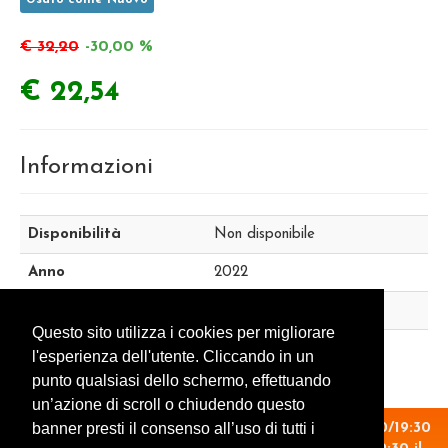
€ 32,20
-30,00 %
€ 22,54
Informazioni
Disponibilità
Non disponibile
Anno
2022
Editore
Giunti
Questo sito utilizza i cookies per migliorare
ISBN
9788809962965
l'esperienza dell'utente. Cliccando in un
punto qualsiasi dello schermo, effettuando
un’azione di scroll o chiudendo questo
banner presti il consenso all’uso di tutti i
Orario: 14:30/19:30 il lunedì. 09:00/13:00 - 14:30/19:30