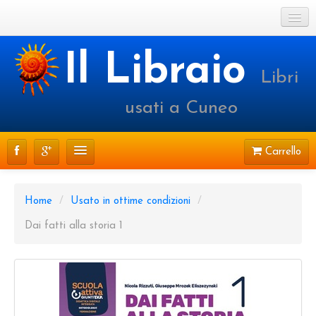
Cookie Policy
Il Libraio
Libri
Login o registrati
usati a Cuneo
Carrello
CATALOGO
Home
/
Usato in ottime condizioni
/
PRENOTAZIONI
Dai fatti alla storia 1
SPEDIZIONI
CONTATTI
FAQ