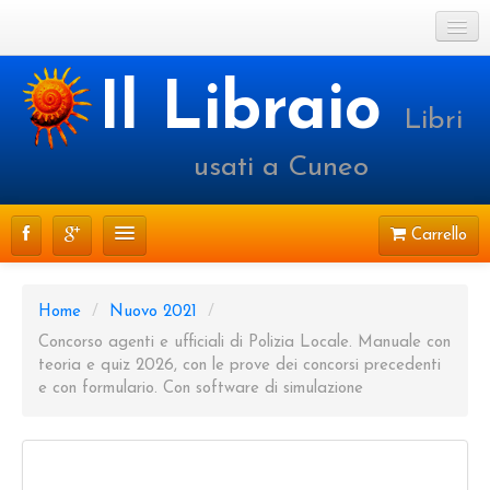
Cookie Policy
Il Libraio
Libri
Login o registrati
usati a Cuneo
Carrello
CATALOGO
Home
/
Nuovo 2021
/
PRENOTAZIONI
Concorso agenti e ufficiali di Polizia Locale. Manuale con
teoria e quiz 2026, con le prove dei concorsi precedenti
SPEDIZIONI
e con formulario. Con software di simulazione
CONTATTI
FAQ