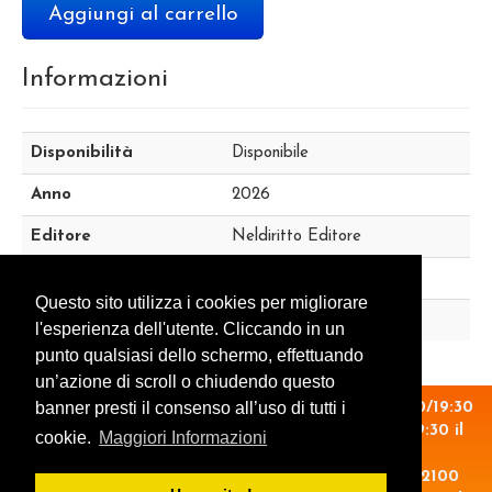
Aggiungi al carrello
Informazioni
Disponibilità
Disponibile
Anno
2026
Editore
Neldiritto Editore
ISBN
9791256952939
Questo sito utilizza i cookies per migliorare
Autore
N/A
l'esperienza dell'utente. Cliccando in un
punto qualsiasi dello schermo, effettuando
un’azione di scroll o chiudendo questo
banner presti il consenso all’uso di tutti i
Orario: 14:30/19:30 il lunedì. 09:00/13:00 - 14:30/19:30
dal martedì al venerdì. 09:00/13:00 - 15:00/19:30 il
cookie.
Maggiori Informazioni
sabato.
P.Iva.: 06825710012 - Via XX Settembre, 5 - 12100