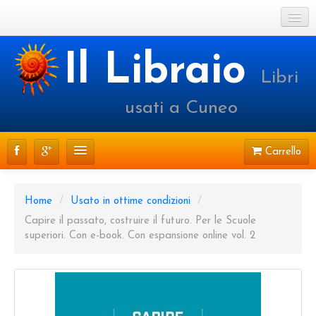
Cookie Policy
Il Libraio
Libri
Login o registrati
usati a Cuneo
Carrello
CATALOGO
Home
/
Usato in ottime condizioni
/
PRENOTAZIONI
Capire il passato, costruire il futuro. Per le Scuole
superiori. Con e-book. Con espansione online vol. 2
SPEDIZIONI
CONTATTI
FAQ