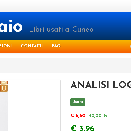
raio
Libri usati a Cuneo
ZIONI
CONTATTI
FAQ
ANALISI LO
Usato
€ 6,60
-40,00 %
€ 3,96